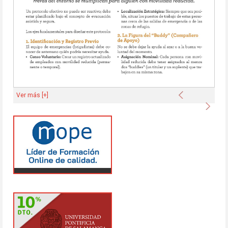
Anterior
Ver más [+]
Sigu