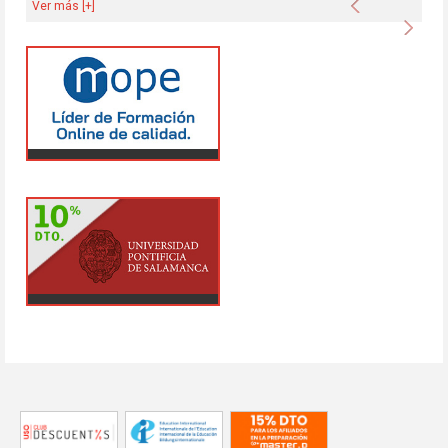
Ver más [+]
Sigu