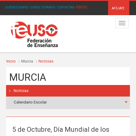
USO.ES
QUIÉNES SOMOS
·
DÓNDE ESTAMOS
·
CONTACTAR
·
AFÍLIATE
Menú
Inicio
Murcia
Noticias
MURCIA
Noticias
Calendario Escolar
5 de Octubre, Día Mundial de los