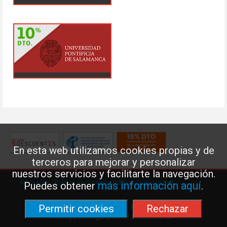
En esta web utilizamos cookies propias y de
terceros para mejorar y personalizar
nuestros servicios y facilitarte la navegación.
Aviso legal
·
Política de Cookies
·
Política de privacidad
más información aquí
Puedes obtener
.
Permitir cookies
Rechazar
Federación de Enseñanza de USO · Teléfono: 91 577 41 13 ·
Príncipe de Vergara, 13 · 7º 28001 MADRID