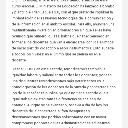
El último esperpento lo estamos viviendo al inicio de este
curso escolar. El Ministerio de Educación ha lanzado a bombo
y plantillo el Plan Escuela 2.0, con el que pretende impulsar la
implantación de las nuevas tecnologías de la comunicación y
de la información en el ámbito escolar. Para ello, anuncian una
multimillonaria inversión en ordenadores sin que se les haya
ocurrido que primero, quizás, habría que haber pensado en
formar a los docentes que van a encargarse, con los alumnos,
de sacar partido didáctico a esos instrumentos. Esto sucede
a todos los niveles: en el último que se piensa es en el
docente.
Desde FEUSO, en este sentido, reivindicamos también la
igualdad laboral y salarial entre todos los docentes; por eso,
una de nuestras reivindicaciones más persistentes es la
homologación de los docentes de la privada y concertada con
los de la enseñanza pública, ya que no tiene sentido que a
igual trabajo existan tantas diferencias salariales y de
horarios. Aunque se ha avanzado, todavía a día de hoy los
docentes de la concertada sufren desajustes y
discriminaciones que podrían solucionarse con un mayor
compromiso por parte de las Administraciones educativas