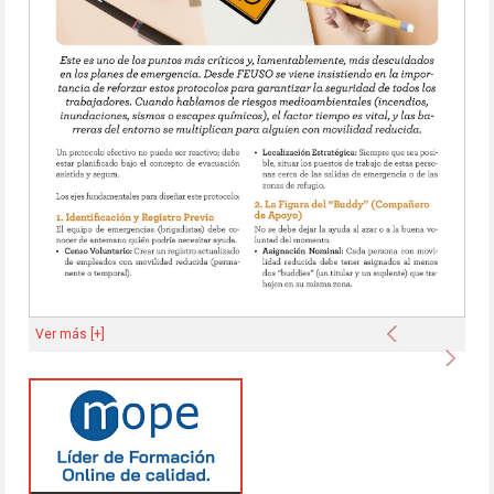
Anterior
Ver más [+]
Sigu