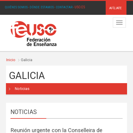
USO.ES
QUIÉNES SOMOS
·
DÓNDE ESTAMOS
·
CONTACTAR
·
AFÍLIATE
Menú
Inicio
Galicia
GALICIA
Noticias
NOTICIAS
Reunión urgente con la Conselleira de