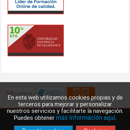
En esta web utilizamos cookies propias y de
terceros para mejorar y personalizar
nuestros servicios y facilitarte la navegación.
Aviso legal
·
Política de Cookies
·
Política de privacidad
más información aquí
Puedes obtener
.