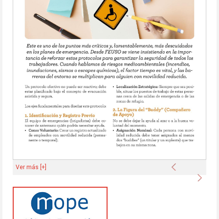
Anterior
Ver más [+]
Sigu