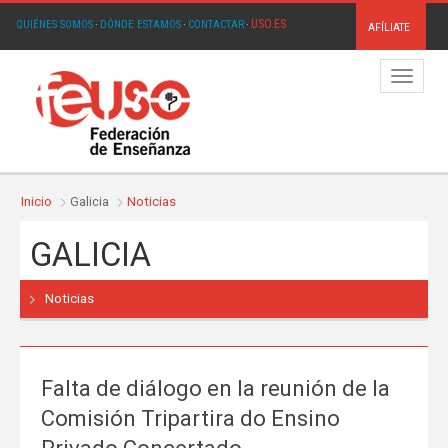
USO.ES
QUIÉNES SOMOS
·
DÓNDE ESTAMOS
·
CONTACTAR
·
AFÍLIATE
Menú
Inicio
Galicia
Noticias
GALICIA
Noticias
Falta de diálogo en la reunión de la
Comisión Tripartira do Ensino