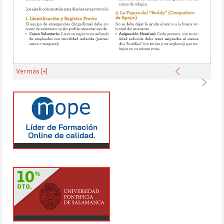
Anterior
Ver más [+]
Sigu