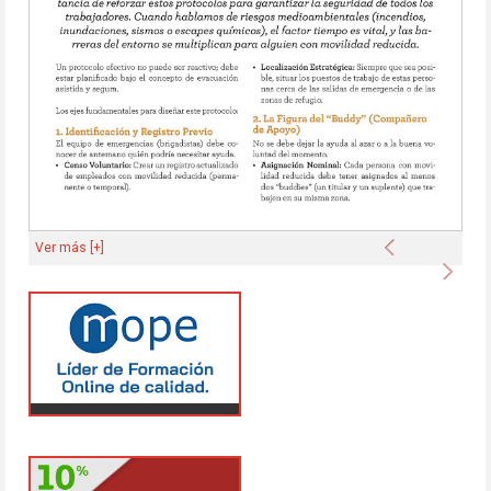
Anterior
Ver más [+]
Sigu