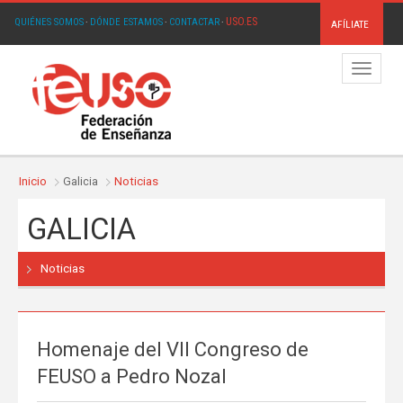
USO.ES
QUIÉNES SOMOS
·
DÓNDE ESTAMOS
·
CONTACTAR
·
AFÍLIATE
Menú
Inicio
Galicia
Noticias
GALICIA
Noticias
Homenaje del VII Congreso de
FEUSO a Pedro Nozal