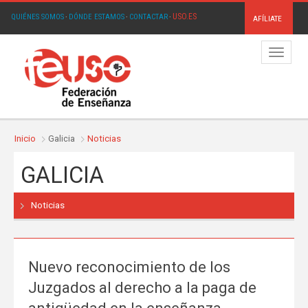
USO.ES
QUIÉNES SOMOS
·
DÓNDE ESTAMOS
·
CONTACTAR
·
AFÍLIATE
Menú
Inicio
Galicia
Noticias
GALICIA
Noticias
Nuevo reconocimiento de los
Juzgados al derecho a la paga de