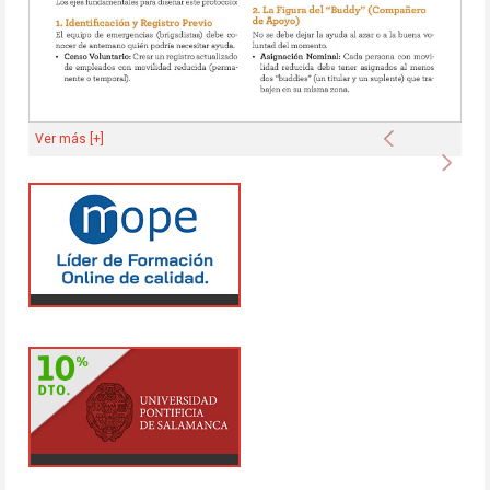
Anterior
Ver más [+]
Sigu