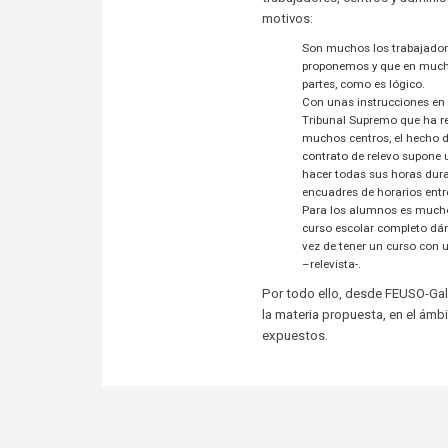
motivos:
Son muchos los trabajadore
proponemos y que en mucha
partes, como es lógico.
Con unas instrucciones en 
Tribunal Supremo que ha res
muchos centros, el hecho de
contrato de relevo supone u
hacer todas sus horas dura
encuadres de horarios entr
Para los alumnos es mucho 
curso escolar completo dánd
vez de tener un curso con u
–relevista-.
Por todo ello, desde FEUSO-Gali
la materia propuesta, en el ámb
expuestos.