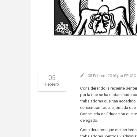
05 Febrero 2016 por FEUS
05
Febrero
Considerando la reciente Senten
por la que se ha dictaminado co
trabajadoras que han accedido a
concentran toda la jornada que l
Consellería de Educación que re
delegado.
Consideramos que dichas instru
trabajadores, centros y adminis