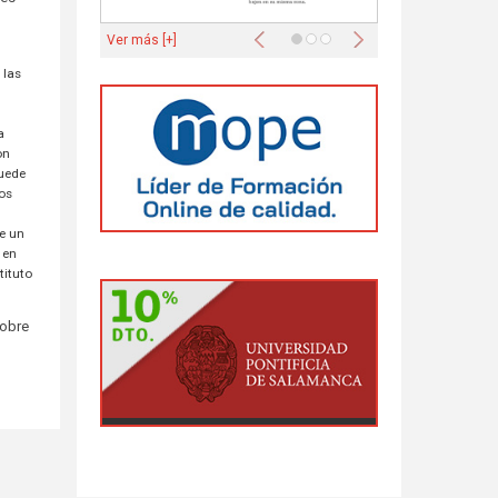
Anterior
Siguiente
Ver más [+]
 las
a
on
puede
dos
te un
 en
tituto
sobre