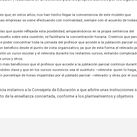
s que, en estos años, nos han hecho llegar la conveniencia de este modelo que
s empresas se viene efectuando con normalidad, siempre con el acuerdo de todas
las que quede reflejada esta posibilidad, amparándonos en la propia sentencia del
uelto sobre esta cuestión, se facilitaría la concentración horaria. Creemos que par
 poder concentrar toda la jornada del profesor que accede a la jubilación parcial c
n beneficio desde el punto de vista organizativo, ya que de esta forma el relevado 
nte un curso escolar y el relevista durante los restantes cursos, evitando complica
e unos y otros.
más beneficioso que el profesor que accede a la jubilación parcial continúe duran
oles clase y que en los cursos sucesivos sea el sustituto –relevista- quien lo haga,
n porcentaje de horas impartidas por el jubilado parcial –relevado- y otras por el sus
cia instamos a la Consejería de Educación a que arbitre unas instrucciones 
ito de la enseñanza concertada, conforme a los planteamientos y objetivos