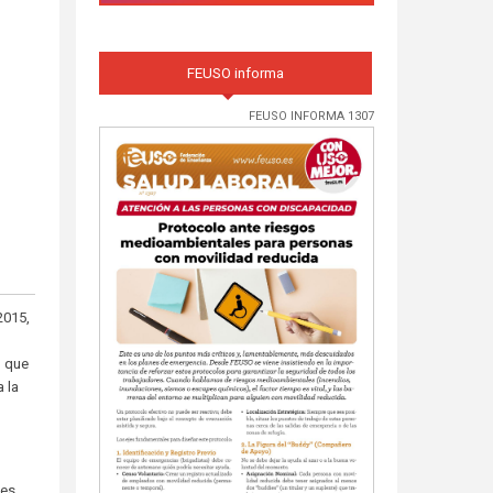
FEUSO informa
FEUSO INFORMA 1307
2015,
o que
a la
tes