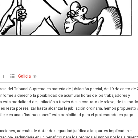
Galicia
O
|
cia del Tribunal Supremo en materia de jubilación parcial, de 19 de enero de 
nforme a derecho la posibilidad de acumular horas de los trabajadores y
 esta modalidad de jubilación a través de un contrato de relevo, de tal mod
es resta por realizar hasta alcanzar la jubilación ordinaria, hemos propuesto 
fleje en unas “instrucciones” esta posibilidad para el profesorado en pago
cciones, además de dotar de seguridad jurídica a las partes implicadas –
tración-, redundaría en un beneficio para los propios alumnos por los siguien