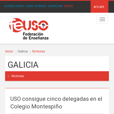
USO.ES
QUIÉNES SOMOS
·
DÓNDE ESTAMOS
·
CONTACTAR
·
AFÍLIATE
Menú
Inicio
Galicia
Noticias
GALICIA
Noticias
USO consigue cinco delegadas en el
Colegio Montespiño