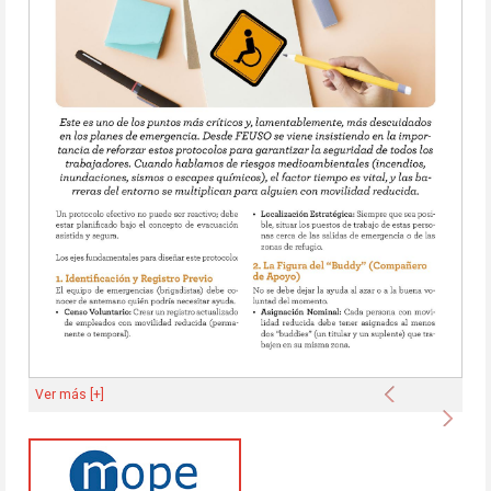
Anterior
Ver más [+]
Sigu