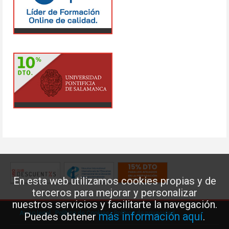
En esta web utilizamos cookies propias y de
terceros para mejorar y personalizar
nuestros servicios y facilitarte la navegación.
Aviso legal
·
Política de Cookies
·
Política de privacidad
más información aquí
Puedes obtener
.