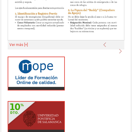
Anterior
Ver más [+]
Sigu