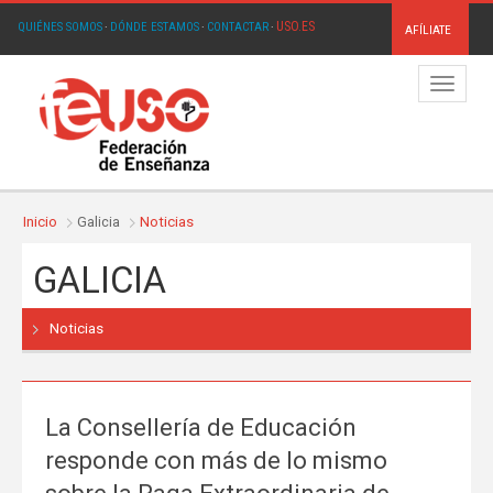
USO.ES
QUIÉNES SOMOS
·
DÓNDE ESTAMOS
·
CONTACTAR
·
AFÍLIATE
Menú
Inicio
Galicia
Noticias
GALICIA
Noticias
La Consellería de Educación
responde con más de lo mismo