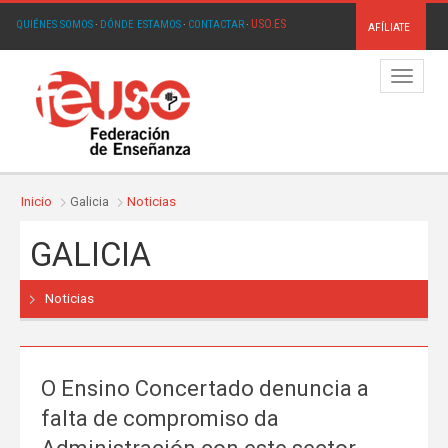
USO.ES
QUIÉNES SOMOS
·
DÓNDE ESTAMOS
·
CONTACTAR
·
AFÍLIATE
Menú
Inicio
Galicia
Noticias
GALICIA
Noticias
O Ensino Concertado denuncia a
falta de compromiso da