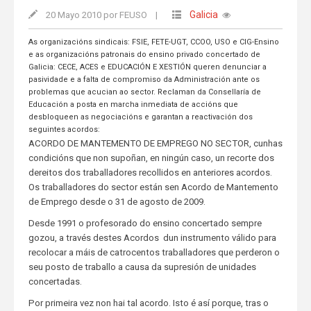
Galicia
20 Mayo 2010 por FEUSO
|
As organizacións sindicais: FSIE, FETE-UGT, CCOO, USO e CIG-Ensino
e as organizacións patronais do ensino privado concertado de
Galicia: CECE, ACES e EDUCACIÓN E XESTIÓN queren denunciar a
pasividade e a falta de compromiso da Administración ante os
problemas que acucian ao sector. Reclaman da Consellaría de
Educación a posta en marcha inmediata de accións que
desbloqueen as negociacións e garantan a reactivación dos
seguintes acordos:
ACORDO DE MANTEMENTO DE EMPREGO NO SECTOR, cunhas
condicións que non supoñan, en ningún caso, un recorte dos
dereitos dos traballadores recollidos en anteriores acordos.
Os traballadores do sector están sen Acordo de Mantemento
de Emprego desde o 31 de agosto de 2009.
Desde 1991 o profesorado do ensino concertado sempre
gozou, a través destes Acordos dun instrumento válido para
recolocar a máis de catrocentos traballadores que perderon o
seu posto de traballo a causa da supresión de unidades
concertadas.
Por primeira vez non hai tal acordo. Isto é así porque, tras o