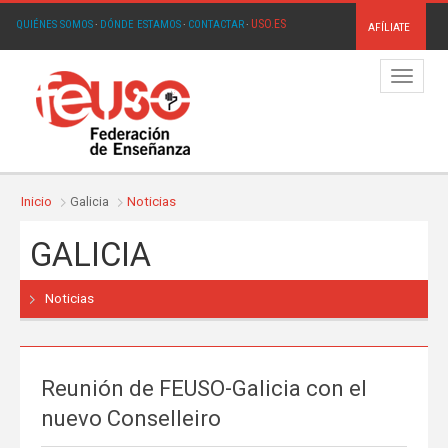
USO.ES
QUIÉNES SOMOS
·
DÓNDE ESTAMOS
·
CONTACTAR
·
AFÍLIATE
Menú
Inicio
Galicia
Noticias
GALICIA
Noticias
Reunión de FEUSO-Galicia con el
nuevo Conselleiro