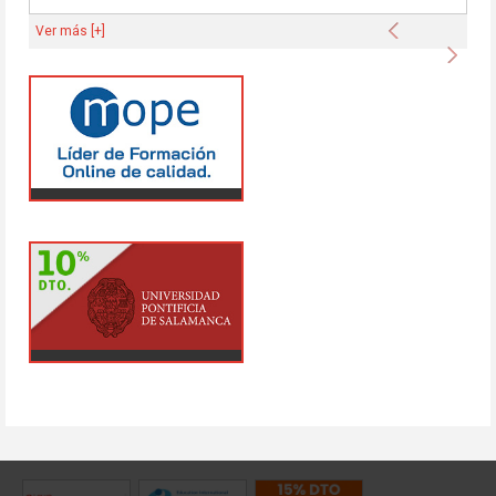
Anterior
Ver más [+]
Sigu