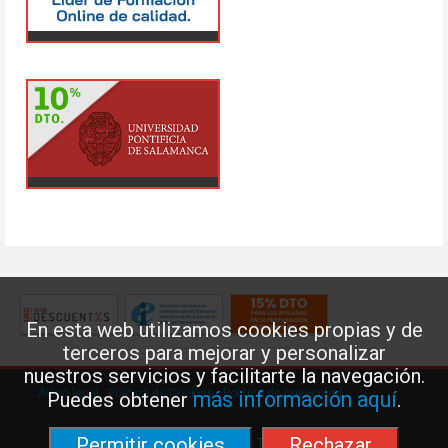
En esta web utilizamos cookies propias y de
terceros para mejorar y personalizar
nuestros servicios y facilitarte la navegación.
Aviso legal
·
Política de Cookies
·
Política de privacidad
más información aquí
Puedes obtener
.
Permitir cookies
Rechazar
Federación de Enseñanza de USO · Teléfono: 91 577 41 13 ·