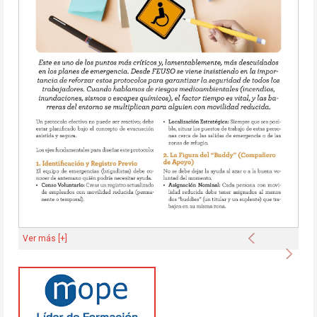
Anterior
Ver más [+]
Sigu