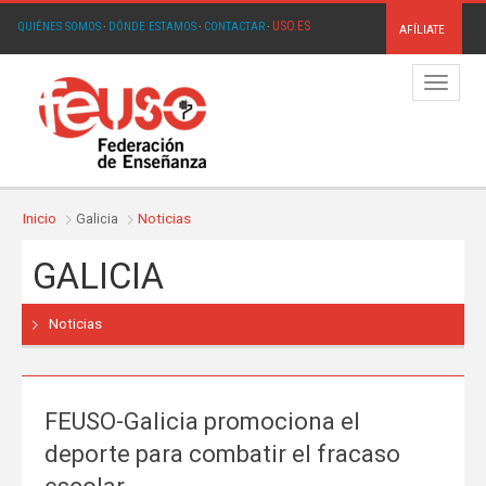
USO.ES
QUIÉNES SOMOS
·
DÓNDE ESTAMOS
·
CONTACTAR
·
AFÍLIATE
Menú
Inicio
Galicia
Noticias
GALICIA
Noticias
FEUSO-Galicia promociona el
deporte para combatir el fracaso