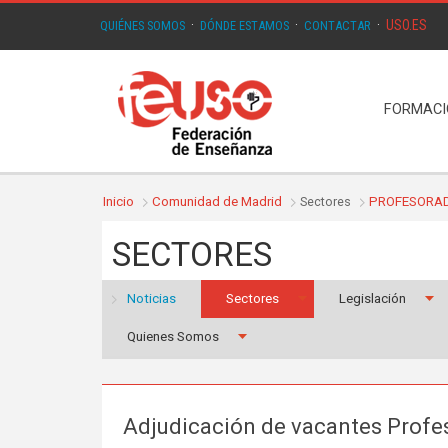
USO.ES
QUIÉNES SOMOS
·
DÓNDE ESTAMOS
·
CONTACTAR
·
FORMAC
Inicio
Comunidad de Madrid
Sectores
PROFESORAD
SECTORES
Noticias
Sectores
Legislación
Quienes Somos
Adjudicación de vacantes Profe