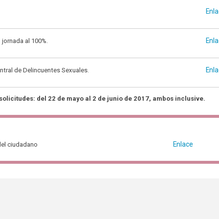
Enl
Enl
jornada al 100%.
Enl
ntral de Delincuentes Sexuales.
olicitudes: del 22 de mayo al 2 de junio de 2017, ambos inclusive.
Enlace
 del ciudadano