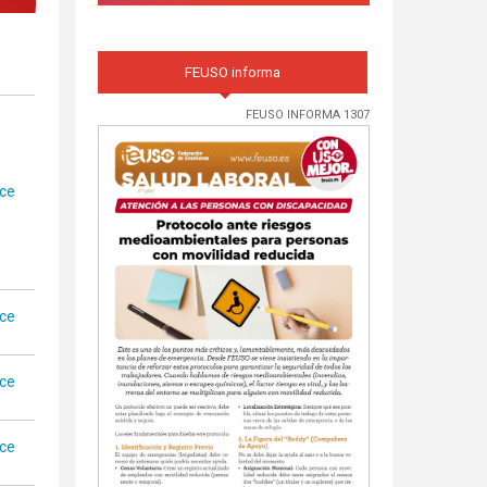
FEUSO informa
FEUSO INFORMA 1307
ace
ace
ace
ace