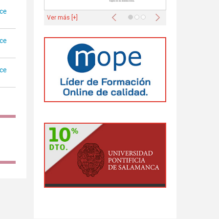
ace
Anterior
Siguiente
Ver más [+]
ace
ace