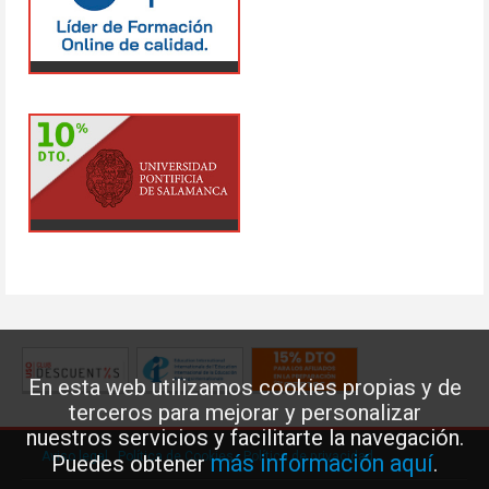
En esta web utilizamos cookies propias y de
terceros para mejorar y personalizar
nuestros servicios y facilitarte la navegación.
Aviso legal
·
Política de Cookies
·
Política de privacidad
más información aquí
Puedes obtener
.