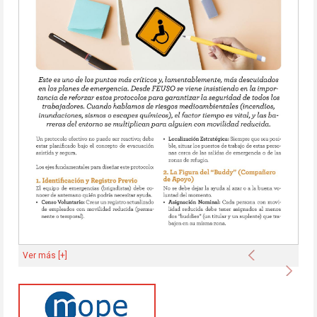
Anterior
Ver más [+]
Sigu