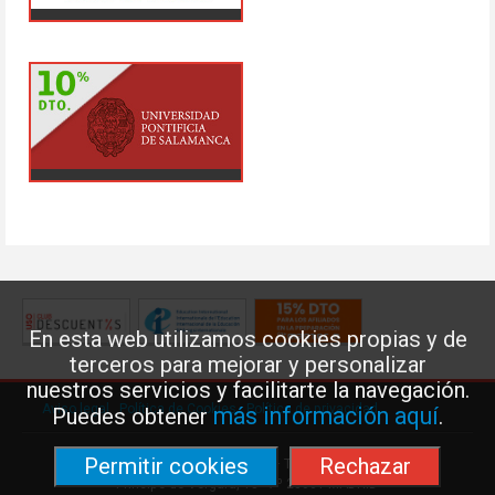
En esta web utilizamos cookies propias y de
terceros para mejorar y personalizar
nuestros servicios y facilitarte la navegación.
Aviso legal
·
Política de Cookies
·
Política de privacidad
más información aquí
Puedes obtener
.
Permitir cookies
Rechazar
Federación de Enseñanza de USO · Teléfono: 91 577 41 13 ·
Príncipe de Vergara, 13 · 7º 28001 MADRID