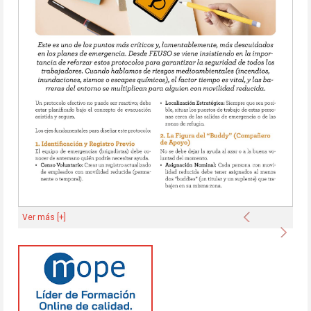
Anterior
Ver más [+]
Sigu