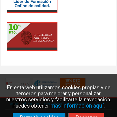
En esta web utilizamos cookies propias y de
terceros para mejorar y personalizar
nuestros servicios y facilitarte la navegación.
Aviso legal
·
Política de Cookies
·
Política de privacidad
más información aquí
Puedes obtener
.