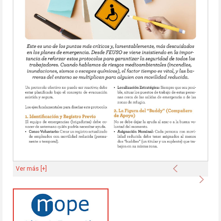
Anterior
Ver más [+]
Sigu