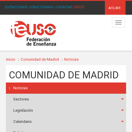
USO.ES
QUIÉNES SOMOS
·
DÓNDE ESTAMOS
·
CONTACTAR
·
AFÍLIATE
Menú
Inicio
Comunidad de Madrid
Noticias
COMUNIDAD DE MADRID
Noticias
Sectores
Legislación
Calendario