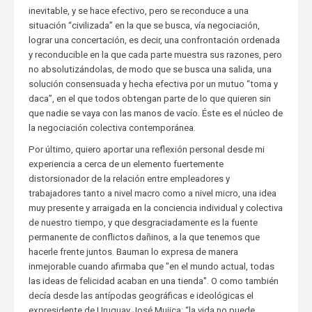
inevitable, y se hace efectivo, pero se reconduce a una
situación “civilizada” en la que se busca, vía negociación,
lograr una concertación, es decir, una confrontación ordenada
y reconducible en la que cada parte muestra sus razones, pero
no absolutizándolas, de modo que se busca una salida, una
solución consensuada y hecha efectiva por un mutuo “toma y
daca”, en el que todos obtengan parte de lo que quieren sin
que nadie se vaya con las manos de vacío. Éste es el núcleo de
la negociación colectiva contemporánea.
Por último, quiero aportar una reflexión personal desde mi
experiencia a cerca de un elemento fuertemente
distorsionador de la relación entre empleadores y
trabajadores tanto a nivel macro como a nivel micro, una idea
muy presente y arraigada en la conciencia individual y colectiva
de nuestro tiempo, y que desgraciadamente es la fuente
permanente de conflictos dañinos, a la que tenemos que
hacerle frente juntos. Bauman lo expresa de manera
inmejorable cuando afirmaba que "en el mundo actual, todas
las ideas de felicidad acaban en una tienda". O como también
decía desde las antípodas geográficas e ideológicas el
expresidente de Uruguay José Mujica: “la vida no puede