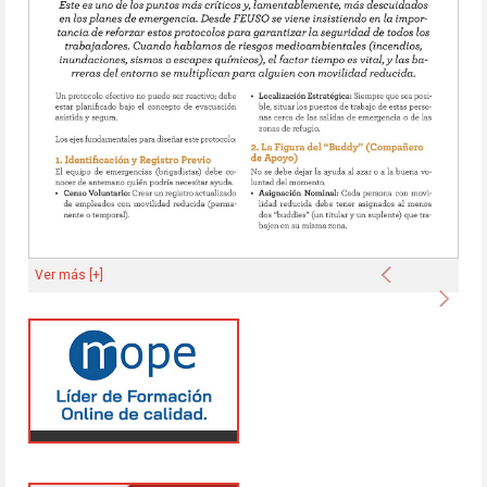
Anterior
Ver más [+]
Sigu