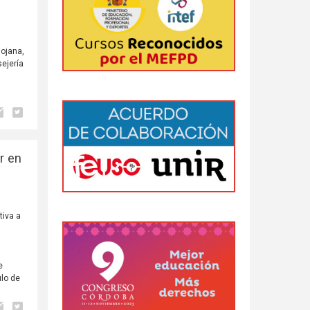
iojana,
sejería
r en
tiva a
e
ulo de