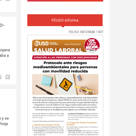
FEUSO informa
o-
FEUSO INFORMA 1307
iojana
taba a
o y se
ioja.