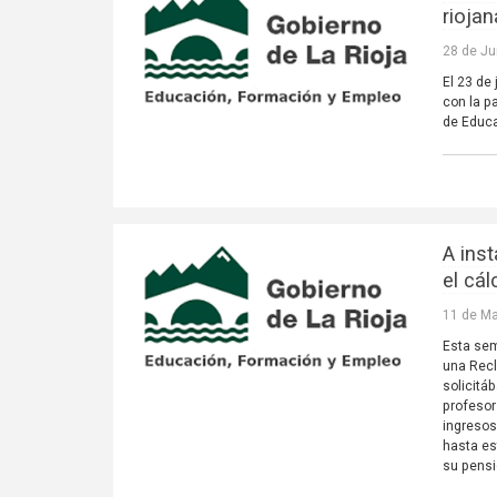
riojan
28 de Ju
El 23 de
con la p
de Educa
A ins
el cál
11 de Ma
Esta sem
una Recl
solicitá
profesor
ingresos
hasta es
su pensi