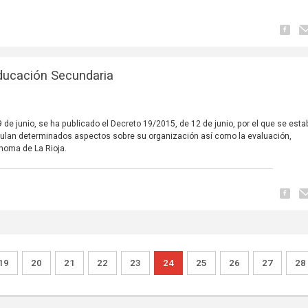
Educación Secundaria
19 de junio, se ha publicado el Decreto 19/2015, de 12 de junio, por el que se est
regulan determinados aspectos sobre su organización así como la evaluación,
noma de La Rioja.
19
20
21
22
23
24
25
26
27
28