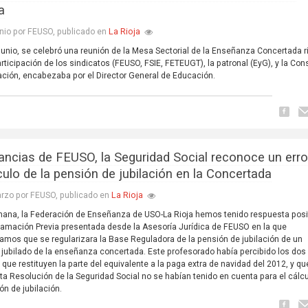
a
La Rioja
nio por FEUSO, publicado en
 junio, se celebró una reunión de la Mesa Sectorial de la Enseñanza Concertada r
articipación de los sindicatos (FEUSO, FSIE, FETEUGT), la patronal (EyG), y la Con
ción, encabezaba por el Director General de Educación.
tancias de FEUSO, la Seguridad Social reconoce un erro
culo de la pensión de jubilación en la Concertada
La Rioja
rzo por FEUSO, publicado en
ana, la Federación de Enseñanza de USO-La Rioja hemos tenido respuesta posi
amación Previa presentada desde la Asesoría Jurídica de FEUSO en la que
bamos que se regularizara la Base Reguladora de la pensión de jubilación de un
 jubilado de la enseñanza concertada. Este profesorado había percibido los dos
 que restituyen la parte del equivalente a la paga extra de navidad del 2012, y qu
ta Resolución de la Seguridad Social no se habían tenido en cuenta para el cálc
ón de jubilación.