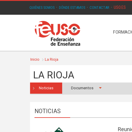
USO.ES
QUIÉNES SOMOS
·
DÓNDE ESTAMOS
·
CONTACTAR
·
FORMAC
Inicio
La Rioja
LA RIOJA
Noticias
Documentos
NOTICIAS
Reuni