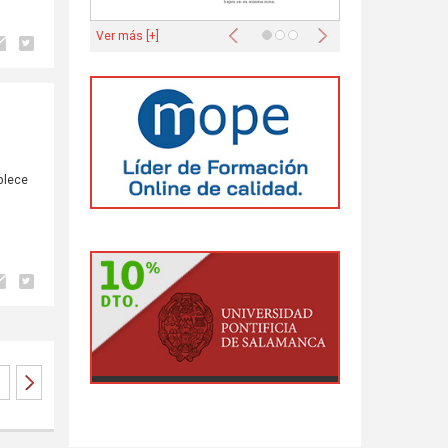
Anterior
Siguiente
Ver más [+]
ablece