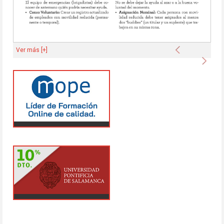
Anterior
Ver más [+]
Sigu