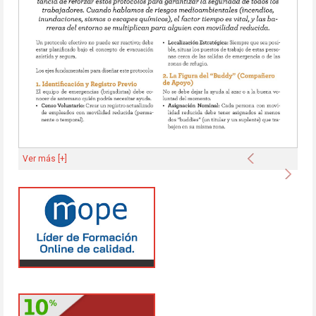
Anterior
Ver más [+]
Sigu