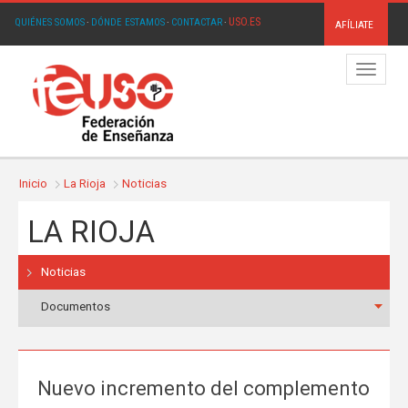
USO.ES
QUIÉNES SOMOS
·
DÓNDE ESTAMOS
·
CONTACTAR
·
AFÍLIATE
Menú
Inicio
La Rioja
Noticias
LA RIOJA
Noticias
Documentos
Nuevo incremento del complemento