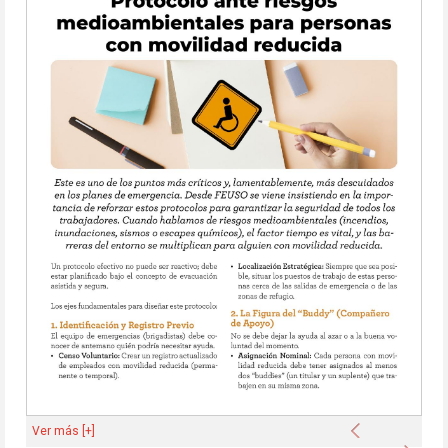
Anterior
Ver más [+]
Sigu