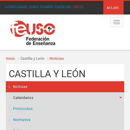
USO.ES
QUIÉNES SOMOS
·
DÓNDE ESTAMOS
·
CONTACTAR
·
AFÍLIATE
Menú
Inicio
Castilla y León
Noticias
CASTILLA Y LEÓN
Noticias
Calendarios
Protocolos
Normativa