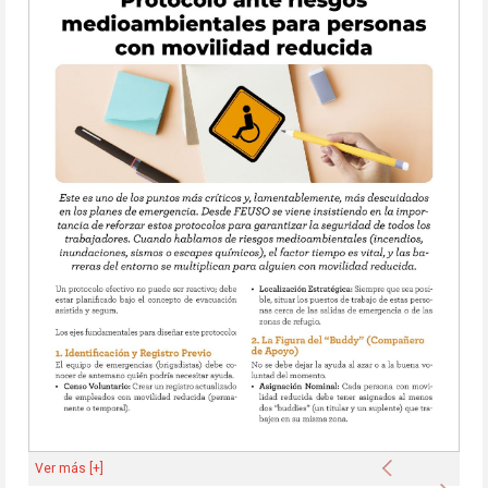
Anterior
Ver más [+]
Sigu