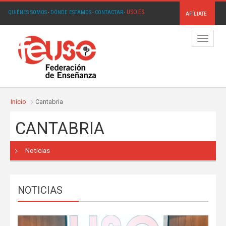
USO.ES
QUIÉNES SOMOS
·
DÓNDE ESTAMOS
·
CONTACTAR
·
AFÍLIATE
Menú
Inicio
Cantabria
CANTABRIA
Noticias
NOTICIAS