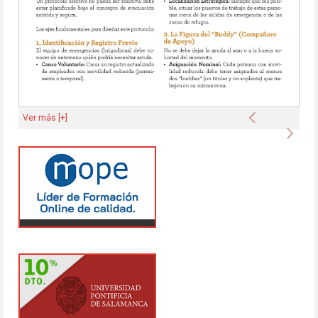
Anterior
Ver más [+]
Sigu