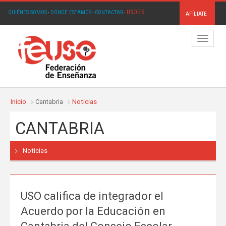
USO.ES
QUIÉNES SOMOS
·
DÓNDE ESTAMOS
·
CONTACTAR
·
AFÍLIATE
Menú
Inicio
Cantabria
Noticias
CANTABRIA
Noticias
USO califica de integrador el
Acuerdo por la Educación en