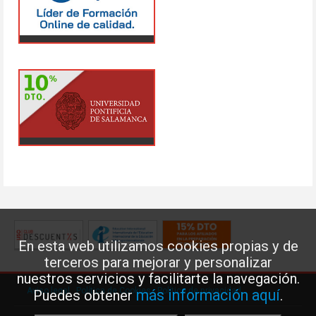
En esta web utilizamos cookies propias y de
terceros para mejorar y personalizar
nuestros servicios y facilitarte la navegación.
Aviso legal
·
Política de Cookies
·
Política de privacidad
más información aquí
Puedes obtener
.