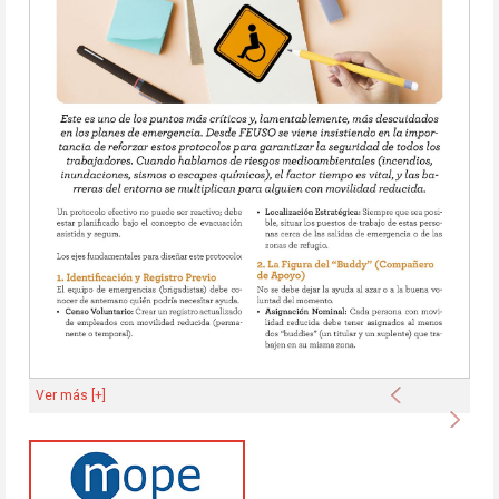
Anterior
Ver más [+]
Sigu