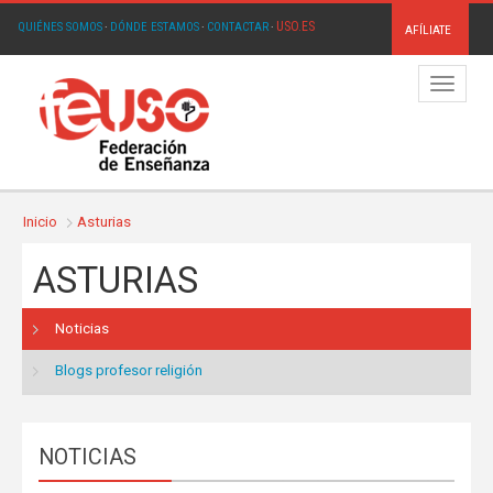
USO.ES
QUIÉNES SOMOS
·
DÓNDE ESTAMOS
·
CONTACTAR
·
AFÍLIATE
Menú
Inicio
Asturias
ASTURIAS
Noticias
Blogs profesor religión
NOTICIAS