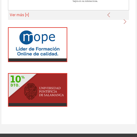
Anterior
Ver más [+]
Sigu