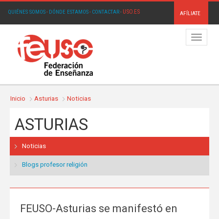
USO.ES
QUIÉNES SOMOS
·
DÓNDE ESTAMOS
·
CONTACTAR
·
AFÍLIATE
Menú
Inicio
Asturias
Noticias
ASTURIAS
Noticias
Blogs profesor religión
FEUSO-Asturias se manifestó en