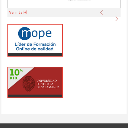
Anterior
Ver más [+]
Sigu