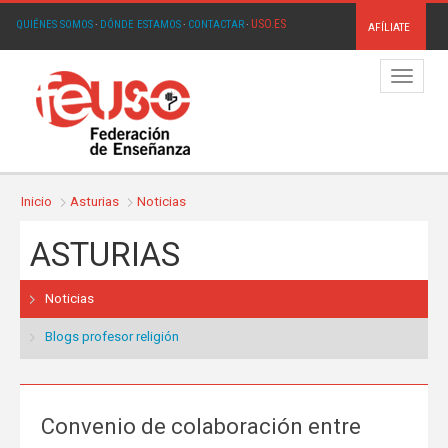
USO.ES
QUIÉNES SOMOS
·
DÓNDE ESTAMOS
·
CONTACTAR
·
AFÍLIATE
Menú
Inicio
Asturias
Noticias
ASTURIAS
Noticias
Blogs profesor religión
Convenio de colaboración entre