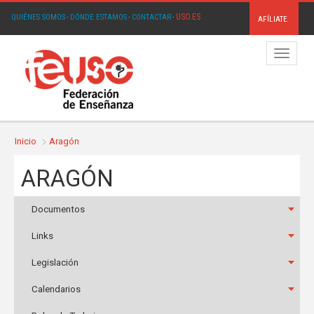
USO.ES
QUIÉNES SOMOS
·
DÓNDE ESTAMOS
·
CONTACTAR
·
AFÍLIATE
Menú
Inicio
Aragón
ARAGÓN
Documentos
Links
Legislación
Calendarios