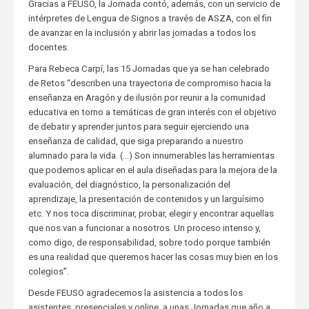
Gracias a FEUSO, la Jornada contó, además, con un servicio de
intérpretes de Lengua de Signos a través de ASZA, con el fin
de avanzar en la inclusión y abrir las jornadas a todos los
docentes.
Para Rebeca Carpí, las 15 Jornadas que ya se han celebrado
de Retos “describen una trayectoria de compromiso hacia la
enseñanza en Aragón y de ilusión por reunir a la comunidad
educativa en torno a temáticas de gran interés con el objetivo
de debatir y aprender juntos para seguir ejerciendo una
enseñanza de calidad, que siga preparando a nuestro
alumnado para la vida. (…) Son innumerables las herramientas
que podemos aplicar en el aula diseñadas para la mejora de la
evaluación, del diagnóstico, la personalización del
aprendizaje, la presentación de contenidos y un larguísimo
etc. Y nos toca discriminar, probar, elegir y encontrar aquellas
que nos van a funcionar a nosotros. Un proceso intenso y,
como digo, de responsabilidad, sobre todo porque también
es una realidad que queremos hacer las cosas muy bien en los
colegios”.
Desde FEUSO agradecemos la asistencia a todos los
asistentes, presenciales y online, a unas Jornadas que año a