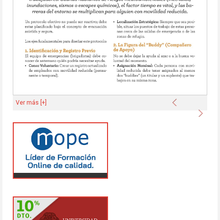
Anterior
Ver más [+]
Sigu