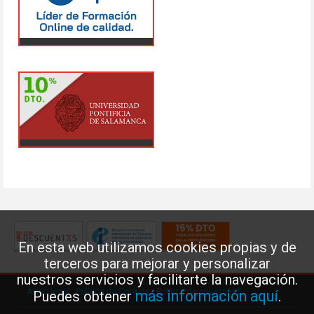
En esta web utilizamos cookies propias y de
terceros para mejorar y personalizar
nuestros servicios y facilitarte la navegación.
Aviso legal
·
Política de Cookies
·
Política de privacidad
más información aquí
Puedes obtener
.