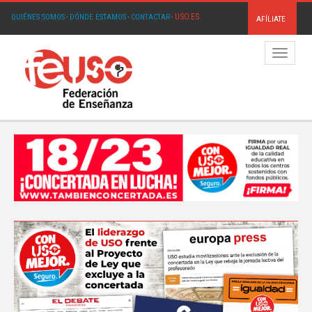
USO.ES
QUIÉNES SOMOS
·
DÓNDE ESTAMOS
·
CONTACTAR
·
AFÍLIATE
Menú