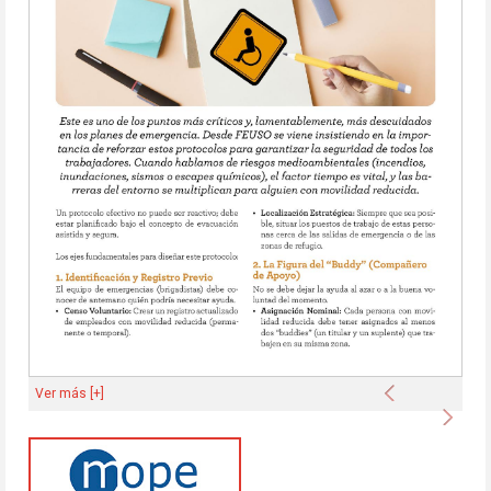
Anterior
Ver más [+]
Sigu